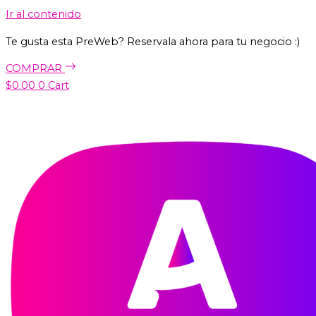
Ir al contenido
Te gusta esta PreWeb? Reservala ahora para tu negocio :)
COMPRAR
$
0.00
0
Cart