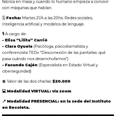
fabrica en masa y cuando lo humano empieza a convivir
con máquinas que hablan.
🗓
Fecha:
Martes 21/4 a las 20hs. Redes sociales,
Inteligencia artificial y modelos de lenguaje.
🎙 A cargo de:
– Elisa “Lilita” Carrió
– Clara Oyuela
(Psicóloga, psicodramatista y
conferencista TEDx “Desconexión de las pantallas: qué
pasa cuándo nos desenchufamos”)
– Facundo Cajén
(Especialista en Estado Virtual y
ciberseguridad)
💲
Valor de las dos charlas:
$20.000
💻 Modalidad VIRTUAL: vía zoom
📍
Modalidad PRESENCIAL: en la sede del Instituto
en Recoleta.