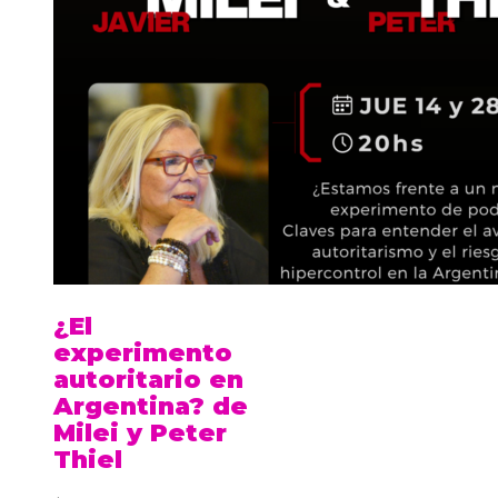
¿El
experimento
autoritario en
Argentina? de
Milei y Peter
Thiel