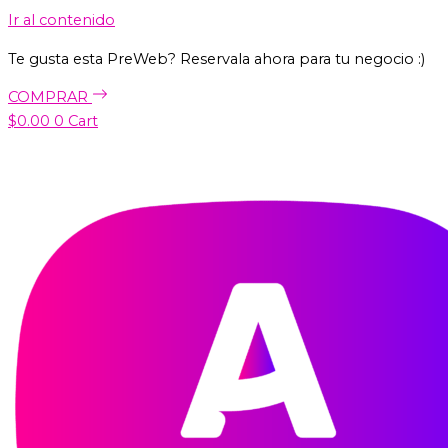
Ir al contenido
Te gusta esta PreWeb? Reservala ahora para tu negocio :)
COMPRAR
$
0.00
0
Cart