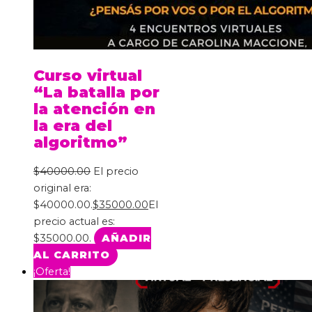
Curso virtual
“La batalla por
la atención en
la era del
algoritmo”
$
40000.00
El precio
original era:
$40000.00.
$
35000.00
El
precio actual es:
$35000.00.
AÑADIR
AL CARRITO
¡Oferta!