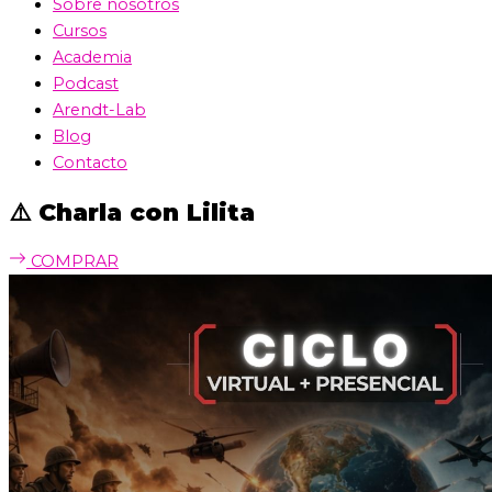
Sobre nosotros
Cursos
Academia
Podcast
Arendt-Lab
Blog
Contacto
⚠️ Charla con Lilita
COMPRAR