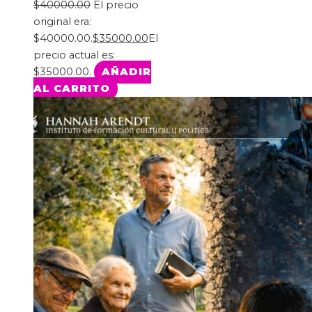
$
40000.00
El precio
original era:
$40000.00.
$
35000.00
El
precio actual es:
$35000.00.
AÑADIR
AL CARRITO