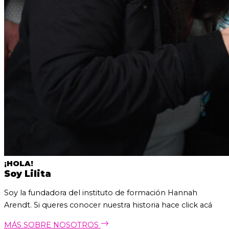
¡HOLA!
Soy Lilita
Soy la fundadora del instituto de formación Hannah
Arendt. Si queres conocer nuestra historia hace click acá
MÁS SOBRE NOSOTROS