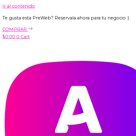
Ir al contenido
Te gusta esta PreWeb? Reservala ahora para tu negocio :)
COMPRAR
$
0.00
0
Cart